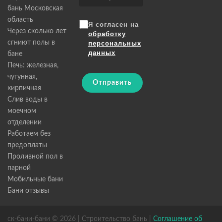
бань Московская
область
Я согласен на
Через сколько лет
обработку
сгниют полы в
персональных
данных
бане
Печь: железная,
чугунная,
Отправить
кирпичная
Слив воды в
моечном
отделении
Работаем без
предоплаты
Проливной пол в
парной
Мобильные бани
Бани отзывы
ск-бани-бани © 2026 | Строительство бань |
Соглашение об