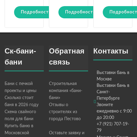
Подробности
Подробности
Подробнос
Ск-бани-
Обратная
Контакты
бани
связь
Выставки бань в
Москве
Бани с печкой
Строительная
Выставки бань в
проекты и цены
компания «бани-
Санкт-
Сколько стоит
бани»
Петербурге
баня в 2026 году
Отзывы о
Звоните
ежедневно с 9:00
Схема свайного
строителях из
до 20:00
поля для бани
города Пестово
+7 (921) 707-19-
Купить баню в
79
Московской
Оставьте заявку и