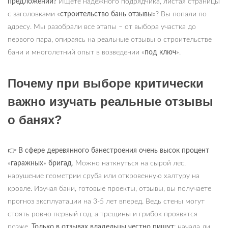
предложений?
Ищете надежного подрядчика, листая страницы
с заголовками «
строительство бань отзывы
»? Вы попали по
адресу. Мы разобрали все этапы – от выбора участка до
первого пара, опираясь на реальные отзывы о строительстве
бани и многолетний опыт в возведении «
под ключ
».
Почему при выборе критически
важно изучать реальные отзывы
о банях?
👉
В сфере деревянного банестроения очень высок процент
«
гаражных
»
бригад
. Можно наткнуться на сырой лес,
нарушение геометрии сруба или откровенную халтуру на
кровле. Изучая бани, готовые проекты, отзывы, вы получаете
прогноз эксплуатации на 3-5 лет вперед. Ведь стены могут
стоять ровно первый год, а трещины и грибок проявятся
позже.
Только в отзывах владельцы честно пишут
: начала ли