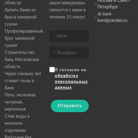
Москва и Санкт-
области
наши менеджеры
Петербург
Купить баню из
свяжутся с вами в
sk-bani-
бруса камерной
течении 15 минут
bani@yandex.ru
сушки
Профилированный
брус камерной
сушки
Строительство
бань Московская
область
Я согласен на
Через сколько лет
обработку
сгниют полы в
персональных
данных
бане
Печь: железная,
чугунная,
Отправить
кирпичная
Слив воды в
моечном
отделении
Работаем без