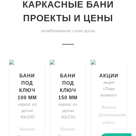
КАРКАСНЫЕ БАНИ
ПРОЕКТЫ И ЦЕНЫ
калиброванная сухая доска
БАНИ
БАНИ
АКЦИИ
ПОД
ПОД
акция
«Лови
КЛЮЧ
КЛЮЧ
момент»
100 ММ
150 ММ
каркас из
каркас из
Яхрома
доски
доски
Дмитровский
40х100
40х150
район
Яхрома
Яхрома