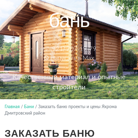
бань
+7 (921) 707-19-79
Написать в Max
Качественный материал и опытные
строители
Главная
/
Бани
/
Заказать баню проекты и цены Яхрома
Дмитровский район
ЗАКАЗАТЬ БАНЮ