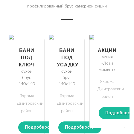
профилированный брус камерной сушки
БАНИ
БАНИ
АКЦИИ
ПОД
ПОД
акция
«Лови
КЛЮЧ
УСАДКУ
момент»
сухой
сухой
брус
брус
Яхрома
140х140
140х140
Дмитровский
Яхрома
Яхрома
район
Дмитровский
Дмитровский
район
район
Подробност
Подробности
Подробности