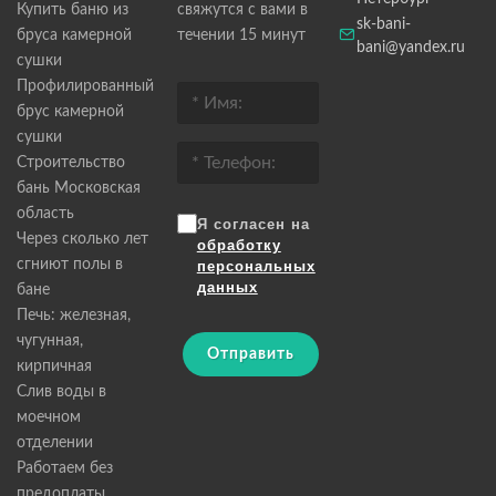
Купить баню из
свяжутся с вами в
sk-bani-
бруса камерной
течении 15 минут
bani@yandex.ru
сушки
Профилированный
брус камерной
сушки
Строительство
бань Московская
область
Я согласен на
Через сколько лет
обработку
сгниют полы в
персональных
данных
бане
Печь: железная,
чугунная,
Отправить
кирпичная
Слив воды в
моечном
отделении
Работаем без
предоплаты