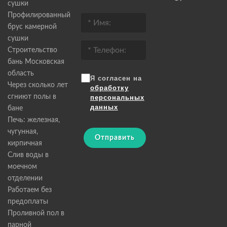
сушки
Профилированный
брус камерной
сушки
Строительство
бань Московская
область
Я согласен на
Через сколько лет
обработку
сгниют полы в
персональных
данных
бане
Печь: железная,
чугунная,
Отправить
кирпичная
Слив воды в
моечном
отделении
Работаем без
предоплаты
Проливной пол в
парной