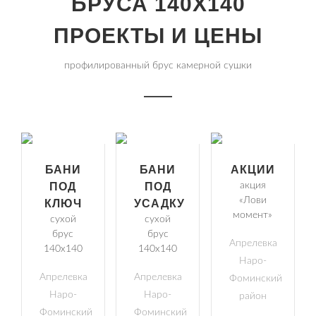
БРУСА 140Х140
ПРОЕКТЫ И ЦЕНЫ
профилированный брус камерной сушки
БАНИ
БАНИ
АКЦИИ
ПОД
ПОД
акция
«Лови
КЛЮЧ
УСАДКУ
момент»
сухой
сухой
брус
брус
Апрелевка
140х140
140х140
Наро-
Апрелевка
Апрелевка
Фоминский
Наро-
Наро-
район
Фоминский
Фоминский