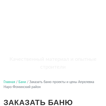
бань
+7 (921) 707-19-79
Написать в Max
Качественный материал и опытные
строители
Главная
/
Бани
/
Заказать баню проекты и цены Апрелевка
Наро-Фоминский район
ЗАКАЗАТЬ БАНЮ