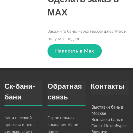
MAX
Закажите баню через мессенджер Max и
получите подарок!
Написать в Max
Ск-бани-
Обратная
Контакты
бани
связь
Выставки бань в
Москве
Бани с печкой
Строительная
Выставки бань в
проекты и цены
компания «бани-
Санкт-Петербурге
Сколько стоит
бани»
Звоните