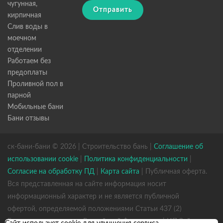
чугунная,
Отправить
кирпичная
Слив воды в
моечном
отделении
Работаем без
предоплаты
Проливной пол в
парной
Мобильные бани
Бани отзывы
ск-бани-бани © 2026 | Строительство бань |
Соглашение об
использовании cookie
|
Политика конфиденциальности
|
Согласие на обработку ПД
|
Карта сайта
| Публичная оферта.
Вся представленная на сайте информация носит
информационный характер и не является публичной
офертой, определяемой положениями Статьи 437 (2)
Гражданского кодекса Российской Федерации. | ИП Зайцев