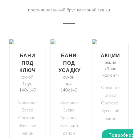
профилированный брус камерной сушки
БАНИ
БАНИ
АКЦИИ
ПОД
ПОД
акция
«Лови
КЛЮЧ
УСАДКУ
момент»
сухой
сухой
брус
брус
Орехово-
140х140
140х140
Зуево
Орехово-
Орехово-
Орехово-
Зуево
Зуево
Зуевский
Орехово-
Орехово-
район
Зуевский
Зуевский
район
район
Подробност