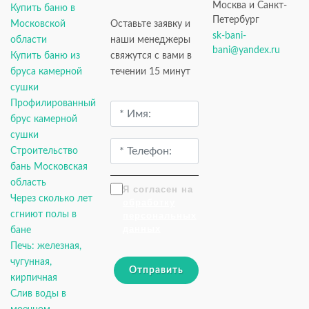
Москва и Санкт-
Купить баню в
Петербург
Московской
Оставьте заявку и
sk-bani-
области
наши менеджеры
bani@yandex.ru
Купить баню из
свяжутся с вами в
бруса камерной
течении 15 минут
сушки
Профилированный
брус камерной
сушки
Строительство
бань Московская
область
Я согласен на
Через сколько лет
обработку
сгниют полы в
персональных
данных
бане
Печь: железная,
чугунная,
Отправить
кирпичная
Слив воды в