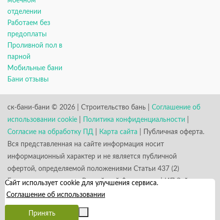
моечном
отделении
Работаем без
предоплаты
Проливной пол в
парной
Мобильные бани
Бани отзывы
ск-бани-бани © 2026 | Строительство бань |
Соглашение об
использовании cookie
|
Политика конфиденциальности
|
Согласие на обработку ПД
|
Карта сайта
| Публичная оферта.
Вся представленная на сайте информация носит
информационный характер и не является публичной
офертой, определяемой положениями Статьи 437 (2)
Гражданского кодекса Российской Федерации. | ИП Зайцев
Сайт использует cookie для улучшения сервиса.
К. А. ИНН 531301660823 ОГРН 317784700352926
Соглашение об использовании
Принять