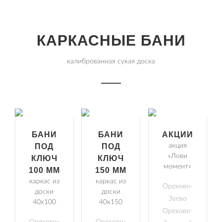
КАРКАСНЫЕ БАНИ
калиброванная сухая доска
БАНИ
БАНИ
АКЦИИ
ПОД
ПОД
акция
«Лови
КЛЮЧ
КЛЮЧ
момент»
100 ММ
150 ММ
каркас из
каркас из
Орехово-
доски
доски
Зуево
40х100
40х150
Орехово-