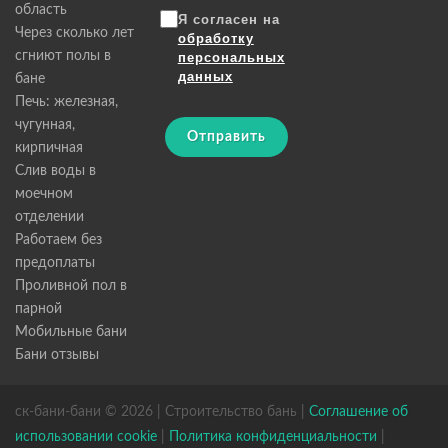
область
Я согласен на
Через сколько лет
обработку
сгниют полы в
персональных
данных
бане
Печь: железная,
чугунная,
Отправить
кирпичная
Слив воды в
моечном
отделении
Работаем без
предоплаты
Проливной пол в
парной
Мобильные бани
Бани отзывы
ск-бани-бани © 2026 | Строительство бань |
Соглашение об
использовании cookie
|
Политика конфиденциальности
|