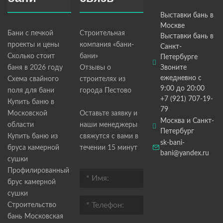
Выставки бань в
Москве
Бани с печкой
Строительная
Выставки бань в
проекты и цены
компания «бани-
Санкт-
Сколько стоит
бани»
Петербурге
баня в 2026 году
Отзывы о
Звоните
ежедневно с
Схема свайного
строителях из
9:00 до 20:00
поля для бани
города Пестово
+7 (921) 707-19-
Купить баню в
79
Московской
Оставьте заявку и
Москва и Санкт-
области
наши менеджеры
Петербург
Купить баню из
свяжутся с вами в
sk-bani-
бруса камерной
течении 15 минут
bani@yandex.ru
сушки
Профилированный
брус камерной
сушки
Строительство
бань Московская