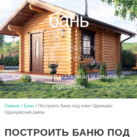
бань
+7 (921) 707-19-79
Написать в Max
Качественный материал и опытные
строители
Главная
/
Бани
/
Построить баню под ключ Одинцово
Одинцовский район
ПОСТРОИТЬ БАНЮ ПОД