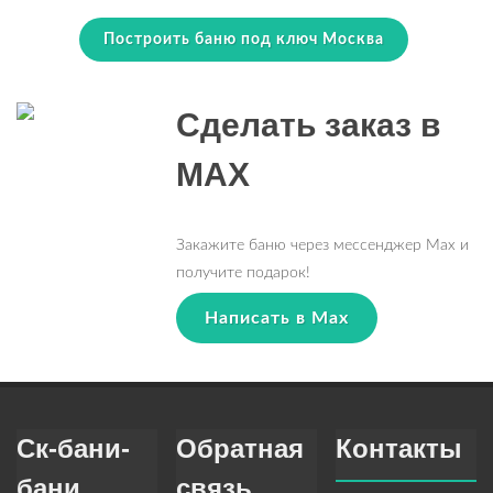
Построить баню под ключ Москва
Сделать заказ в
MAX
Закажите баню через мессенджер Max и
получите подарок!
Написать в Max
Ск-бани-
Обратная
Контакты
бани
связь