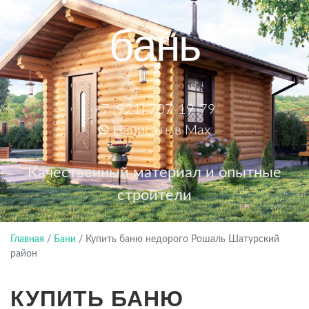
бань
+7 (921) 707-19-79
Написать в Max
Качественный материал и опытные
строители
Главная
/
Бани
/
Купить баню недорого Рошаль Шатурский
район
КУПИТЬ БАНЮ