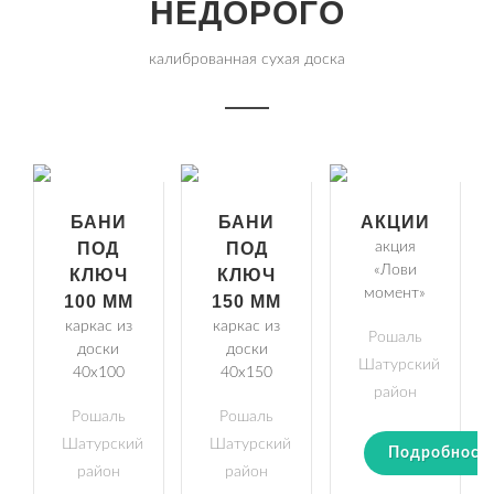
НЕДОРОГО
калиброванная сухая доска
БАНИ
БАНИ
АКЦИИ
ПОД
ПОД
акция
«Лови
КЛЮЧ
КЛЮЧ
момент»
100 ММ
150 ММ
каркас из
каркас из
Рошаль
доски
доски
Шатурский
40х100
40х150
район
Рошаль
Рошаль
Шатурский
Шатурский
Подробност
район
район