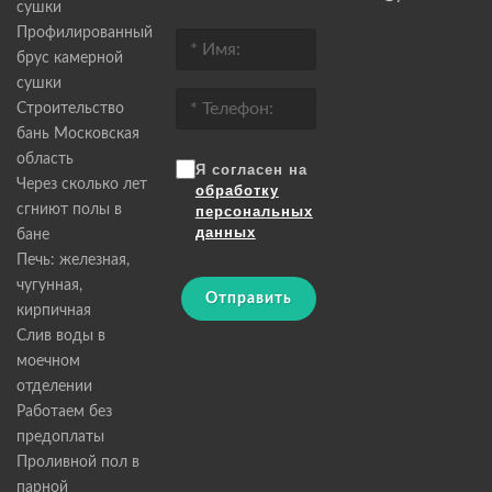
сушки
Профилированный
брус камерной
сушки
Строительство
бань Московская
область
Я согласен на
Через сколько лет
обработку
сгниют полы в
персональных
данных
бане
Печь: железная,
чугунная,
Отправить
кирпичная
Слив воды в
моечном
отделении
Работаем без
предоплаты
Проливной пол в
парной