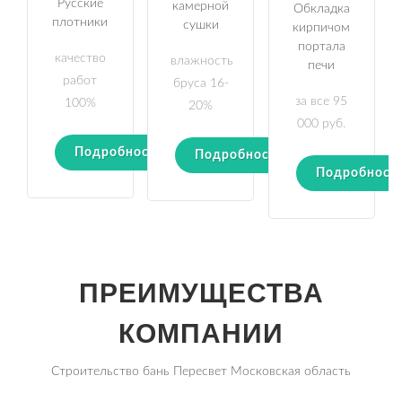
Русские
камерной
Обкладка
плотники
сушки
кирпичом
портала
качество
влажность
печи
работ
бруса 16-
за все 95
100%
20%
000 руб.
Подробности
Подробности
Подробност
ПРЕИМУЩЕСТВА
КОМПАНИИ
Строительство бань Пересвет Московская область