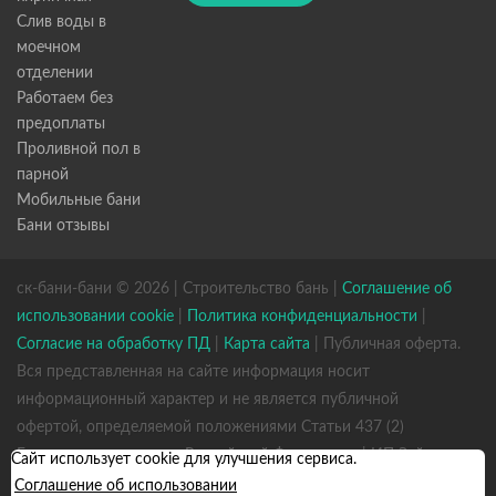
Слив воды в
моечном
отделении
Работаем без
предоплаты
Проливной пол в
парной
Мобильные бани
Бани отзывы
ск-бани-бани © 2026 | Строительство бань |
Соглашение об
использовании cookie
|
Политика конфиденциальности
|
Согласие на обработку ПД
|
Карта сайта
| Публичная оферта.
Вся представленная на сайте информация носит
информационный характер и не является публичной
офертой, определяемой положениями Статьи 437 (2)
Гражданского кодекса Российской Федерации. | ИП Зайцев
Сайт использует cookie для улучшения сервиса.
К. А. ИНН 531301660823 ОГРН 317784700352926
Соглашение об использовании