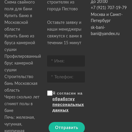
до 20:00
Схема свайного
строителях из
+7 (921) 707-19-79
поля для бани
города Пестово
Москва и Санкт-
Купить баню в
Петербург
Московской
Оставьте заявку и
sk-bani-
области
наши менеджеры
bani@yandex.ru
Купить баню из
свяжутся с вами в
бруса камерной
течении 15 минут
сушки
Профилированный
брус камерной
сушки
Строительство
бань Московская
область
Я согласен на
Через сколько лет
обработку
сгниют полы в
персональных
данных
бане
Печь: железная,
чугунная,
Отправить
кирпичная