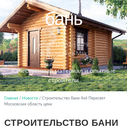
бань
+7 (921) 707-19-79
Написать в Max
Качественный материал и опытные
строители
Главная
/
Новости
/
Строительство бани 4х6 Пересвет
Московская область цена
СТРОИТЕЛЬСТВО БАНИ