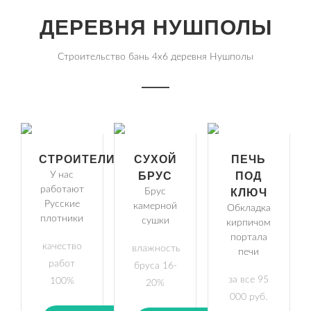
ДЕРЕВНЯ НУШПОЛЫ
Строительство бань 4х6 деревня Нушполы
СТРОИТЕЛИ
СУХОЙ
ПЕЧЬ
У нас
БРУС
ПОД
работают
Брус
КЛЮЧ
Русские
камерной
Обкладка
плотники
сушки
кирпичом
портала
качество
влажность
печи
работ
бруса 16-
за все 95
100%
20%
000 руб.