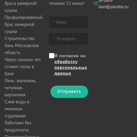
sk-bani-
бруса камерной
течении 15 минут
bani@yandex.ru
сушки
Профилированный
брус камерной
сушки
Строительство
бань Московская
область
Я согласен на
Через сколько лет
обработку
сгниют полы в
персональных
данных
бане
Печь: железная,
чугунная,
Отправить
кирпичная
Слив воды в
моечном
отделении
Работаем без
предоплаты