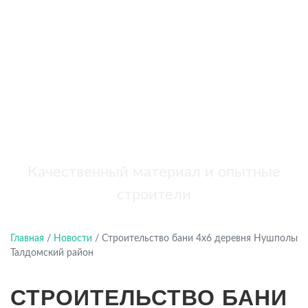
бань
+7 (921) 707-19-79
Написать в Max
Качественный материал и опытные
строители
Главная
/
Новости
/
Строительство бани 4х6 деревня Нушполы
Талдомский район
СТРОИТЕЛЬСТВО БАНИ