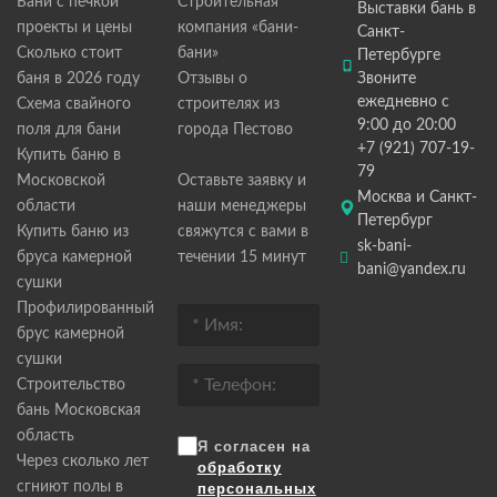
Бани с печкой
Строительная
Выставки бань в
проекты и цены
компания «бани-
Санкт-
Сколько стоит
бани»
Петербурге
баня в 2026 году
Отзывы о
Звоните
ежедневно с
Схема свайного
строителях из
9:00 до 20:00
поля для бани
города Пестово
+7 (921) 707-19-
Купить баню в
79
Московской
Оставьте заявку и
Москва и Санкт-
области
наши менеджеры
Петербург
Купить баню из
свяжутся с вами в
sk-bani-
бруса камерной
течении 15 минут
bani@yandex.ru
сушки
Профилированный
брус камерной
сушки
Строительство
бань Московская
область
Я согласен на
Через сколько лет
обработку
сгниют полы в
персональных