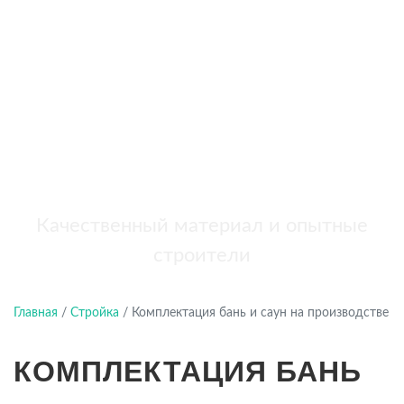
бань
+7 (921) 707-19-79
Написать в Max
Качественный материал и опытные
строители
Главная
/
Стройка
/
Комплектация бань и саун на производстве
КОМПЛЕКТАЦИЯ БАНЬ