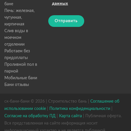
данных
бане
Печь: железная,
чугунная,
Отправить
кирпичная
Слив воды в
моечном
отделении
Работаем без
предоплаты
Проливной пол в
парной
Мобильные бани
Бани отзывы
ск-бани-бани © 2026 | Строительство бань |
Соглашение об
использовании cookie
|
Политика конфиденциальности
|
Согласие на обработку ПД
|
Карта сайта
| Публичная оферта.
Вся представленная на сайте информация носит
информационный характер и не является публичной