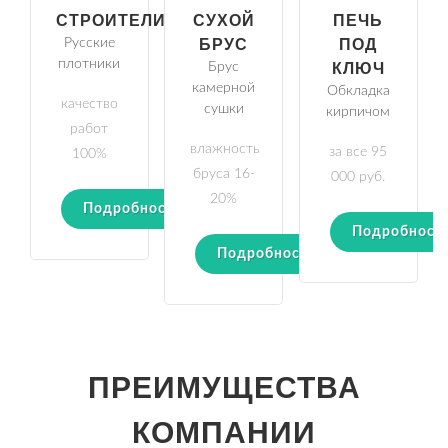
СТРОИТЕЛИ
СУХОЙ
ПЕЧЬ
Русские
БРУС
ПОД
плотники
Брус
КЛЮЧ
камерной
Обкладка
качество
сушки
кирпичом
работ
влажность
за все 95
100%
бруса 16-
000 руб.
20%
Подробности
Подробност
Подробности
ПРЕИМУЩЕСТВА
КОМПАНИИ