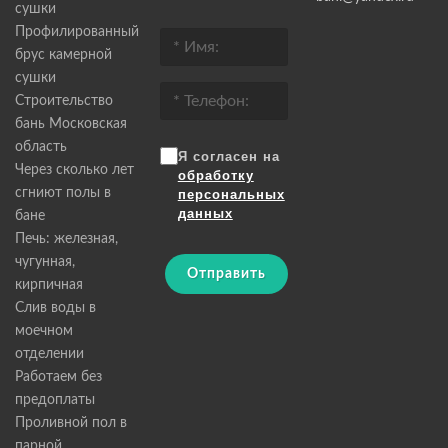
сушки
Профилированный
брус камерной
сушки
Строительство
бань Московская
область
Я согласен на
Через сколько лет
обработку
сгниют полы в
персональных
данных
бане
Печь: железная,
чугунная,
Отправить
кирпичная
Слив воды в
моечном
отделении
Работаем без
предоплаты
Проливной пол в
парной