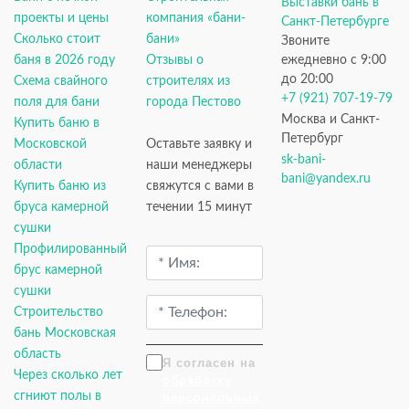
Выставки бань в
проекты и цены
компания «бани-
Санкт-Петербурге
Сколько стоит
бани»
Звоните
баня в 2026 году
Отзывы о
ежедневно с 9:00
до 20:00
Схема свайного
строителях из
+7 (921) 707-19-79
поля для бани
города Пестово
Москва и Санкт-
Купить баню в
Петербург
Московской
Оставьте заявку и
sk-bani-
области
наши менеджеры
bani@yandex.ru
Купить баню из
свяжутся с вами в
бруса камерной
течении 15 минут
сушки
Профилированный
брус камерной
сушки
Строительство
бань Московская
область
Я согласен на
Через сколько лет
обработку
сгниют полы в
персональных