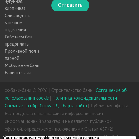
чугунная,
Отправить
кирпичная
Слив воды в
моечном
отделении
Работаем без
предоплаты
Проливной пол в
парной
Мобильные бани
Бани отзывы
ск-бани-бани © 2026 | Строительство бань |
Соглашение об
использовании cookie
|
Политика конфиденциальности
|
Согласие на обработку ПД
|
Карта сайта
| Публичная оферта.
Вся представленная на сайте информация носит
информационный характер и не является публичной
офертой, определяемой положениями Статьи 437 (2)
Гражданского кодекса Российской Федерации. | ИП Зайцев
Сайт использует cookie для улучшения сервиса.