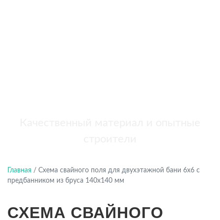
бань
+7 (921) 707-19-79
Написать в Max
Качественный материал и опытные
строители
Главная
/
Схема свайного поля для двухэтажной бани 6х6 с
предбанником из бруса 140х140 мм
СХЕМА СВАЙНОГО