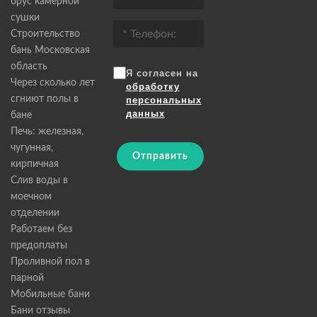
брус камерной
сушки
Строительство
бань Московская
область
Я согласен на
Через сколько лет
обработку
сгниют полы в
персональных
данных
бане
Печь: железная,
чугунная,
Отправить
кирпичная
Слив воды в
моечном
отделении
Работаем без
предоплаты
Проливной пол в
парной
Мобильные бани
Бани отзывы