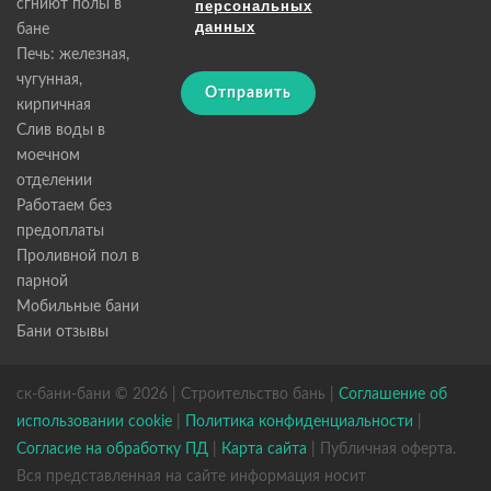
сгниют полы в
персональных
данных
бане
Печь: железная,
чугунная,
Отправить
кирпичная
Слив воды в
моечном
отделении
Работаем без
предоплаты
Проливной пол в
парной
Мобильные бани
Бани отзывы
ск-бани-бани © 2026 | Строительство бань |
Соглашение об
использовании cookie
|
Политика конфиденциальности
|
Согласие на обработку ПД
|
Карта сайта
| Публичная оферта.
Вся представленная на сайте информация носит