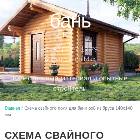
бань
+7 (921) 707-19-79
Написать в Max
Качественный материал и опытные
строители
Главная
/
Схема свайного поля для бани 6х8 из бруса 140х140
мм
СХЕМА СВАЙНОГО