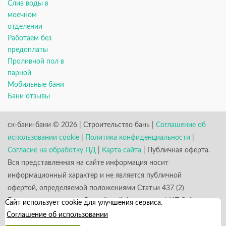
Слив воды в
моечном
отделении
Работаем без
предоплаты
Проливной пол в
парной
Мобильные бани
Бани отзывы
ск-бани-бани © 2026 | Строительство бань |
Соглашение об
использовании cookie
|
Политика конфиденциальности
|
Согласие на обработку ПД
|
Карта сайта
| Публичная оферта.
Вся представленная на сайте информация носит
информационный характер и не является публичной
офертой, определяемой положениями Статьи 437 (2)
Гражданского кодекса Российской Федерации. | ИП Зайцев
Сайт использует cookie для улучшения сервиса.
К. А. ИНН 531301660823 ОГРН 317784700352926
Соглашение об использовании