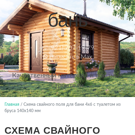
бань
+7 (921) 707-19-79
Написать в Max
Качественный материал и опытные
строители
Главная
/
Схема свайного поля для бани 4х6 с туалетом из
бруса 140х140 мм
СХЕМА СВАЙНОГО