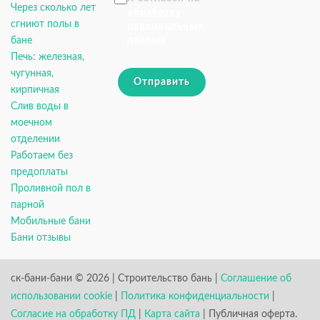
Через сколько лет
обработку
сгниют полы в
персональных
данных
бане
Печь: железная,
чугунная,
Отправить
кирпичная
Слив воды в
моечном
отделении
Работаем без
предоплаты
Проливной пол в
парной
Мобильные бани
Бани отзывы
ск-бани-бани © 2026 | Строительство бань |
Соглашение об
использовании cookie
|
Политика конфиденциальности
|
Согласие на обработку ПД
|
Карта сайта
| Публичная оферта.