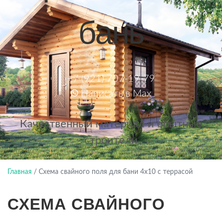
бань
+7 (921) 707-19-79
Написать в Max
Качественный материал и опытные
строители
Главная
/
Схема свайного поля для бани 4х10 с террасой
СХЕМА СВАЙНОГО