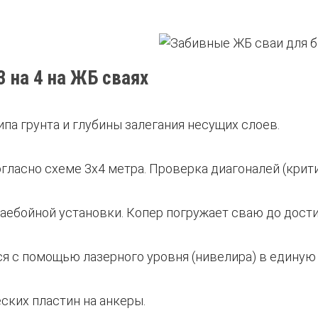
 на 4 на ЖБ сваях
ипа грунта и глубины залегания несущих слоев.
огласно схеме 3х4 метра. Проверка диагоналей (крит
ваебойной установки. Копер погружает сваю до дост
ся с помощью лазерного уровня (нивелира) в единую
ских пластин на анкеры.