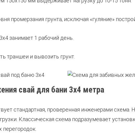
ием 150х150 мм выдерживает нагрузку до 10-15 тонн.
овня промерзания грунта, исключая «гуляние» постро
3х4 занимает 1 рабочий день.
ыть траншеи и вывозить грунт.
ния свай для бани 3х4 метра
вует стандартная, проверенная инженерами схема. 
рузки. Классическая схема подразумевает установку
 перегородок.