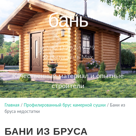
бань
+7 (921) 707-19-79
Написать в Max
Качественный материал и опытные
строители
Главная
/
Профилированный брус камерной сушки
/
Бани из
бруса недостатки
БАНИ ИЗ БРУСА