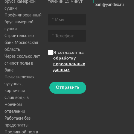
бруса камерной
течении 15 минут
bani@yandex.ru
сушки
Профилированный
брус камерной
сушки
Строительство
бань Московская
область
Я согласен на
Через сколько лет
обработку
сгниют полы в
персональных
данных
бане
Печь: железная,
чугунная,
Отправить
кирпичная
Слив воды в
моечном
отделении
Работаем без
предоплаты
Проливной пол в