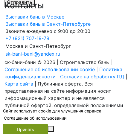
Отправить
Контакты
Выставки бань в Москве
Выставки бань в Санкт-Петербурге
Звоните ежедневно с 9:00 до 20:00
+7 (921) 707-19-79
Москва и Санкт-Петербург
sk-bani-bani@yandex.ru
ск-бани-бани © 2026 | Строительство бань |
Соглашение об использовании cookie
|
Политика
конфиденциальности
|
Согласие на обработку ПД
|
Карта сайта
| Публичная оферта. Вся
представленная на сайте информация носит
информационный характер и не является
публичной офертой, определяемой положениями
Сайт использует cookie для улучшения сервиса.
Статьи 437 (2) Гражданского кодекса Российской
Соглашение об использовании
Федерации. | ИП Зайцев К. А. ИНН 531301660823
ОГРН 317784700352926
Принять