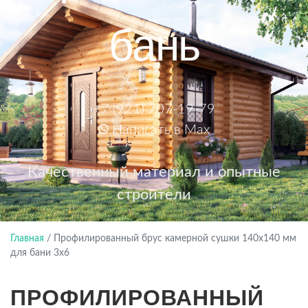
бань
+7 (921) 707-19-79
Написать в Max
Качественный материал и опытные
строители
Главная
/
Профилированный брус камерной сушки 140х140 мм
для бани 3х6
ПРОФИЛИРОВАННЫЙ