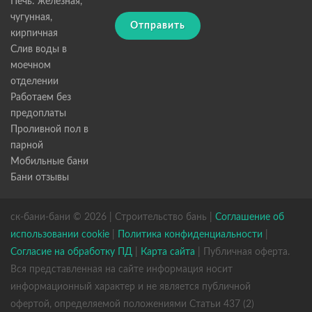
Печь: железная,
чугунная,
Отправить
кирпичная
Слив воды в
моечном
отделении
Работаем без
предоплаты
Проливной пол в
парной
Мобильные бани
Бани отзывы
ск-бани-бани © 2026 | Строительство бань |
Соглашение об
использовании cookie
|
Политика конфиденциальности
|
Согласие на обработку ПД
|
Карта сайта
| Публичная оферта.
Вся представленная на сайте информация носит
информационный характер и не является публичной
офертой, определяемой положениями Статьи 437 (2)