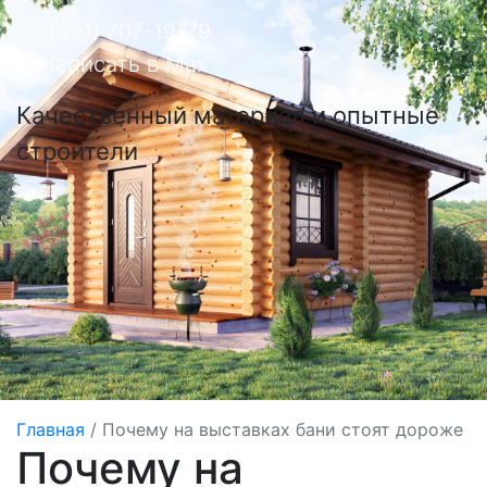
+7 (921) 707-19-79
Написать в Max
Качественный материал и опытные
строители
Главная
/
Почему на выставках бани стоят дороже
Почему на