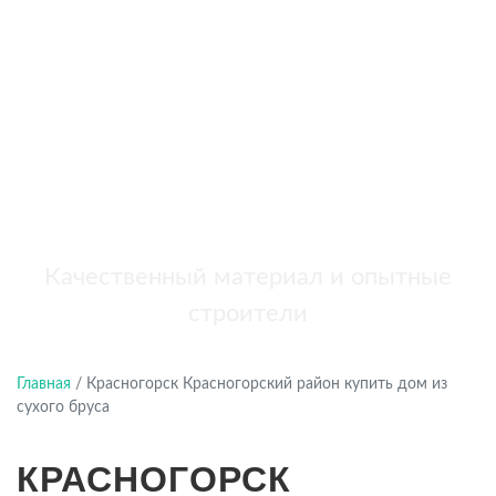
бань
+7 (921) 707-19-79
Написать в Max
Качественный материал и опытные
строители
Главная
/
Красногорск Красногорский район купить дом из
сухого бруса
КРАСНОГОРСК