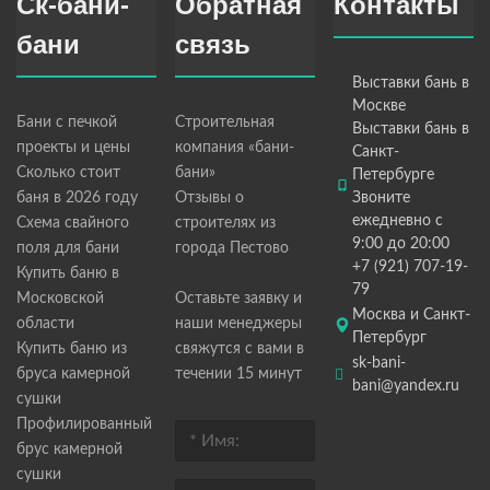
Ск-бани-
Обратная
Контакты
бани
связь
Выставки бань в
Москве
Бани с печкой
Строительная
Выставки бань в
проекты и цены
компания «бани-
Санкт-
Сколько стоит
бани»
Петербурге
баня в 2026 году
Отзывы о
Звоните
ежедневно с
Схема свайного
строителях из
9:00 до 20:00
поля для бани
города Пестово
+7 (921) 707-19-
Купить баню в
79
Московской
Оставьте заявку и
Москва и Санкт-
области
наши менеджеры
Петербург
Купить баню из
свяжутся с вами в
sk-bani-
бруса камерной
течении 15 минут
bani@yandex.ru
сушки
Профилированный
брус камерной
сушки