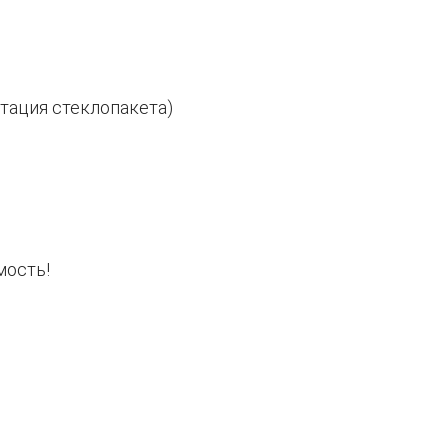
итация стеклопакета)
мость!