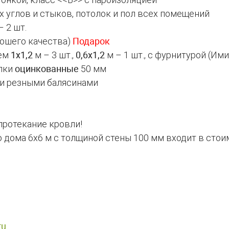
х углов и стыков, потолок и пол всех помещений
 2 шт.
рошего качества)
Подарок
ием
1х1,2
м – 3 шт.,
0,6х1,2
м – 1 шт., с фурнитурой (Им
елки
оцинкованные
50 мм
ми резными балясинами
протекание кровли!
 дома 6х6 м с толщиной стены 100 мм входит в стои
ru