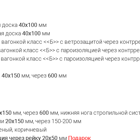
я доска
40х100
мм
ая доска
40х100
мм
 вагонкой класс <<Б>> с ветрозащитой через контрр
вагонкой класс <<Б>> с пароизоляцией через контрр
 вагонкой класс <<Б>> с пароизоляцией через контр
а
40х150
мм, через
600
мм
х150
мм, через
600
мм, нижняя нога стропильной си
ли
20х150
мм, через 150-200 мм
еный, коричневый
ия через рейку 20х50
мм
Подарок