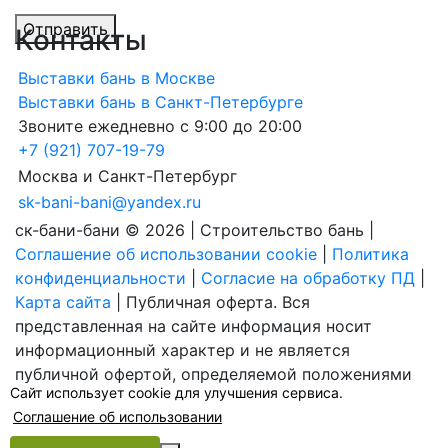
Отправить
Контакты
Выставки бань в Москве
Выставки бань в Санкт-Петербурге
Звоните ежедневно с 9:00 до 20:00
+7 (921) 707-19-79
Москва и Санкт-Петербург
sk-bani-bani@yandex.ru
ск-бани-бани © 2026 | Строительство бань |
Соглашение об использовании cookie
|
Политика
конфиденциальности
|
Согласие на обработку ПД
|
Карта сайта
| Публичная оферта. Вся
представленная на сайте информация носит
информационный характер и не является
публичной офертой, определяемой положениями
Сайт использует cookie для улучшения сервиса.
Статьи 437 (2) Гражданского кодекса Российской
Соглашение об использовании
Федерации. | ИП Зайцев К. А. ИНН 531301660823
ОГРН 317784700352926