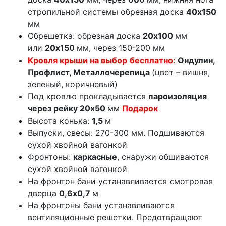
стропильной системы обрезная доска
40х150
мм
Обрешетка: обрезная доска
20х100
мм
или
20х150
мм, через 150-200 мм
Кровля крыши на выбор
бесплатно
:
Ондулин,
Профлист, Металлочерепица
(цвет – вишня,
зеленый, коричневый)
Под кровлю прокладывается
пароизоляция
через рейку 20х50
мм
Подарок
Высота конька:
1,5
м
Выпуски, свесы: 270-300 мм. Подшиваются
сухой хвойной вагонкой
Фронтоны:
каркасные
, снаружи обшиваются
сухой хвойной вагонкой
На фронтон бани устанавливается смотровая
дверца
0,6х0,7
м
На фронтоны бани устанавливаются
вентиляционные решетки. Предотвращают