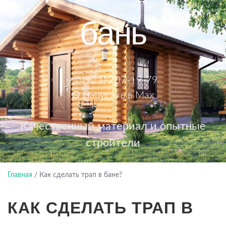
бань
+7 (921) 707-19-79
Написать в Max
Качественный материал и опытные
строители
Главная
/
Как сделать трап в бане?
КАК СДЕЛАТЬ ТРАП В