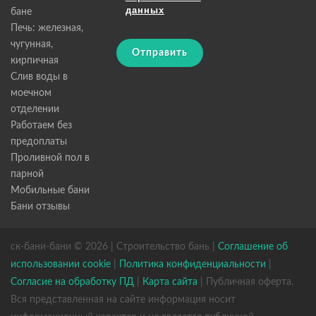
данных
бане
Печь: железная,
чугунная,
Отправить
кирпичная
Слив воды в
моечном
отделении
Работаем без
предоплаты
Проливной пол в
парной
Мобильные бани
Бани отзывы
ск-бани-бани © 2026 | Строительство бань |
Соглашение об
использовании cookie
|
Политика конфиденциальности
|
Согласие на обработку ПД
|
Карта сайта
| Публичная оферта.
Вся представленная на сайте информация носит