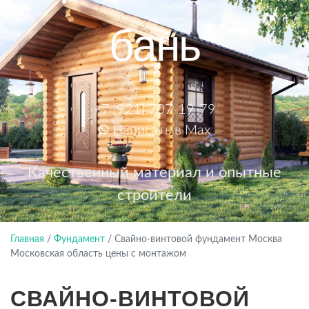
бань
+7 (921) 707-19-79
Написать в Max
Качественный материал и опытные
строители
Главная
/
Фундамент
/
Свайно-винтовой фундамент Москва
Московская область цены с монтажом
СВАЙНО-ВИНТОВОЙ