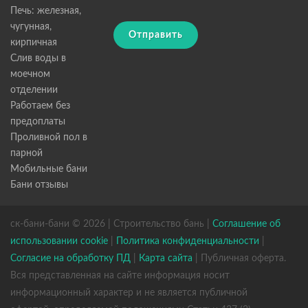
Печь: железная,
чугунная,
Отправить
кирпичная
Слив воды в
моечном
отделении
Работаем без
предоплаты
Проливной пол в
парной
Мобильные бани
Бани отзывы
ск-бани-бани © 2026 | Строительство бань |
Соглашение об
использовании cookie
|
Политика конфиденциальности
|
Согласие на обработку ПД
|
Карта сайта
| Публичная оферта.
Вся представленная на сайте информация носит
информационный характер и не является публичной