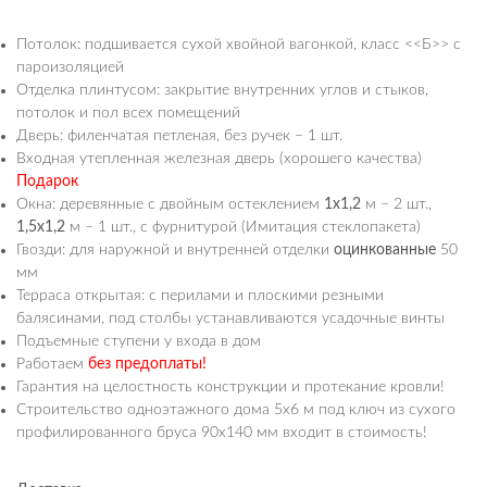
Потолок: подшивается сухой хвойной вагонкой, класс <<Б>> с
пароизоляцией
Отделка плинтусом: закрытие внутренних углов и стыков,
потолок и пол всех помещений
Дверь: филенчатая петленая, без ручек – 1 шт.
Входная утепленная железная дверь (хорошего качества)
Подарок
Окна: деревянные с двойным остеклением
1х1,2
м – 2 шт.,
1,5х1,2
м – 1 шт., с фурнитурой (Имитация стеклопакета)
Гвозди: для наружной и внутренней отделки
оцинкованные
50
мм
Терраса открытая: с перилами и плоскими резными
балясинами, под столбы устанавливаются усадочные винты
Подъемные ступени у входа в дом
Работаем
без предоплаты!
Гарантия на целостность конструкции и протекание кровли!
Строительство одноэтажного дома 5х6 м под ключ из сухого
профилированного бруса 90х140 мм входит в стоимость!