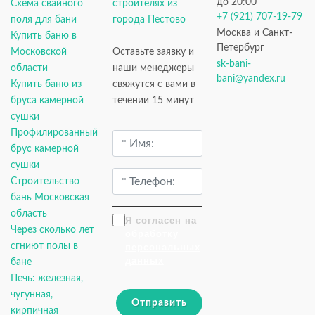
до 20:00
Схема свайного
строителях из
+7 (921) 707-19-79
поля для бани
города Пестово
Москва и Санкт-
Купить баню в
Петербург
Московской
Оставьте заявку и
sk-bani-
области
наши менеджеры
bani@yandex.ru
Купить баню из
свяжутся с вами в
бруса камерной
течении 15 минут
сушки
Профилированный
брус камерной
сушки
Строительство
бань Московская
область
Я согласен на
Через сколько лет
обработку
сгниют полы в
персональных
данных
бане
Печь: железная,
чугунная,
Отправить
кирпичная