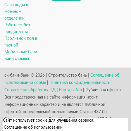
Слив воды в
моечном
отделении
Работаем без
предоплаты
Проливной пол в
парной
Мобильные бани
Бани отзывы
ск-бани-бани © 2026 | Строительство бань |
Соглашение об
использовании cookie
|
Политика конфиденциальности
|
Согласие на обработку ПД
|
Карта сайта
| Публичная оферта.
Вся представленная на сайте информация носит
информационный характер и не является публичной
офертой, определяемой положениями Статьи 437 (2)
Гражданского кодекса Российской Федерации. | ИП Зайцев
Сайт использует cookie для улучшения сервиса.
К. А. ИНН 531301660823 ОГРН 317784700352926
Соглашение об использовании