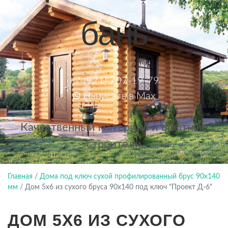
бань
+7 (921) 707-19-79
Написать в Max
Качественный материал и опытные
строители
Главная
/
Дома под ключ сухой профилированный брус 90х140
мм
/
Дом 5х6 из сухого бруса 90х140 под ключ "Проект Д-6"
ДОМ 5Х6 ИЗ СУХОГО