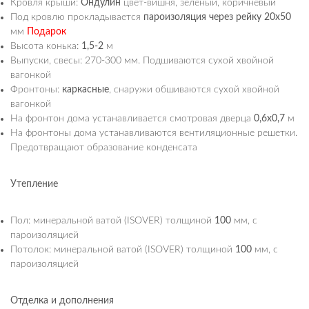
Кровля крыши:
Ондулин
цвет-вишня, зеленый, коричневый
Под кровлю прокладывается
пароизоляция через рейку 20х50
мм
Подарок
Высота конька:
1,5-2
м
Выпуски, свесы: 270-300 мм. Подшиваются сухой хвойной
вагонкой
Фронтоны:
каркасные
, снаружи обшиваются сухой хвойной
вагонкой
На фронтон дома устанавливается смотровая дверца
0,6х0,7
м
На фронтоны дома устанавливаются вентиляционные решетки.
Предотвращают образование конденсата
Утепление
Пол: минеральной ватой (ISOVER) толщиной
100
мм, с
пароизоляцией
Потолок: минеральной ватой (ISOVER) толщиной
100
мм, с
пароизоляцией
Отделка и дополнения