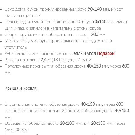
Сруб дома: сухой профилированный брус
90х140
мм, имеет
шип и паз, ровный
Перегородка: сухой профилированный брус
90х140
мм, имеет
шип и паз, с запилом в капитальные стены сруба
Сборка сруба: венцы собираются на гвозди
200
мм
Между венцами сруба прокладывается льноджутовый
утеплитель
Рубка углов сруба: выполняется в
Теплый угол
Подарок
Высота потолков:
2,4
м (18 Венцов) +/- 5 см
Потолочные перекрытия: обрезная доска
40х150
мм, через
600
мм
Крыша и кровля
Стропильная система: обрезная доска
40х150
мм, через
600
мм, нижняя нога стропильной системы обрезная доска
40х150
мм
Обрешетка: обрезная доска
20х100
мм или
20х150
мм, через
150-200 мм