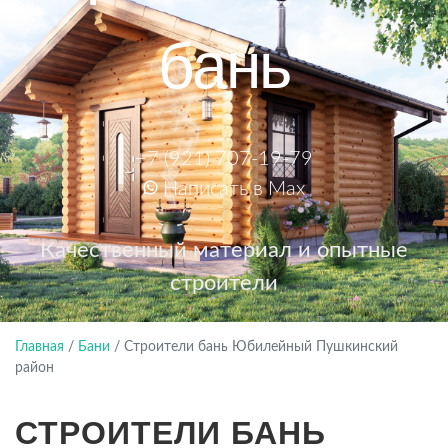
бань
+7 (921) 707-19-79
Написать в Max
Качественный материал и опытные
строители
Главная
/
Бани
/
Строители бань Юбилейный Пушкинский
район
СТРОИТЕЛИ БАНЬ