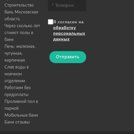
Строительство
бань Московская
область
Я согласен на
Через сколько лет
обработку
сгниют полы в
персональных
данных
бане
Печь: железная,
чугунная,
Отправить
кирпичная
Слив воды в
моечном
отделении
Работаем без
предоплаты
Проливной пол в
парной
Мобильные бани
Бани отзывы