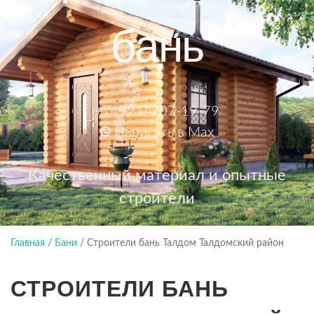
бань
+7 (921) 707-19-79
Написать в Max
Качественный материал и опытные
строители
Главная
/
Бани
/
Строители бань Талдом Талдомский район
СТРОИТЕЛИ БАНЬ