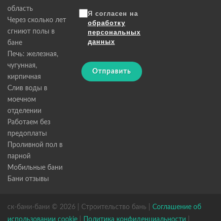
область
Я согласен на
Через сколько лет
обработку
сгниют полы в
персональных
данных
бане
Печь: железная,
чугунная,
Отправить
кирпичная
Слив воды в
моечном
отделении
Работаем без
предоплаты
Проливной пол в
парной
Мобильные бани
Бани отзывы
ск-бани-бани © 2026 | Строительство бань |
Соглашение об
использовании cookie
|
Политика конфиденциальности
|