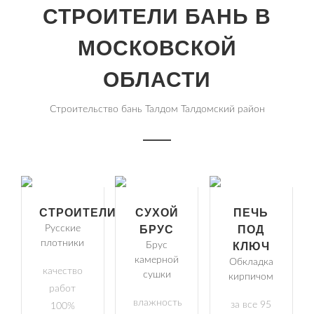
СТРОИТЕЛИ БАНЬ В
МОСКОВСКОЙ
ОБЛАСТИ
Строительство бань Талдом Талдомский район
СТРОИТЕЛИ
СУХОЙ
ПЕЧЬ
Русские
БРУС
ПОД
плотники
Брус
КЛЮЧ
камерной
Обкладка
качество
сушки
кирпичом
работ
влажность
за все 95
100%