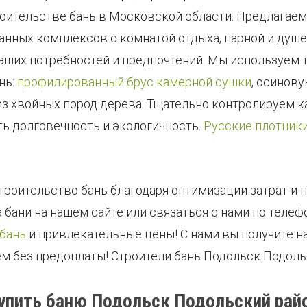
роительстве бань в Московской области. Предлага
анных комплексов с комнатой отдыха, парной и душ
аших потребностей и предпочтений. Мы используем 
нь:
профилированный брус камерной сушки
, осинов
из хвойных пород дерева. Тщательно контролируем к
ать долговечность и экологичность.
Русские плотник
роительство бань благодаря оптимизации затрат и 
 бани на нашем сайте или связаться с нами по теле
бань
и привлекательные цены! С нами вы получите н
ем без предоплаты! Строители бань Подольск Подоль
упить баню Подольск Подольский рай