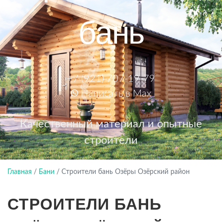
бань
+7 (921) 707-19-79
Написать в Max
Качественный материал и опытные
строители
Главная
/
Бани
/
Строители бань Озёры Озёрский район
СТРОИТЕЛИ БАНЬ