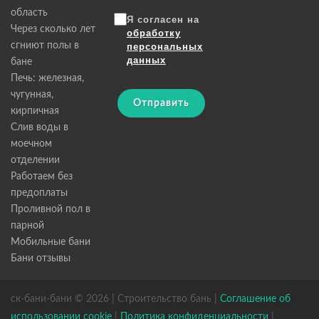
область
Я согласен на
Через сколько лет
обработку
сгниют полы в
персональных
данных
бане
Печь: железная,
чугунная,
Отправить
кирпичная
Слив воды в
моечном
отделении
Работаем без
предоплаты
Проливной пол в
парной
Мобильные бани
Бани отзывы
ск-бани-бани © 2026 | Строительство бань |
Соглашение об
использовании cookie
|
Политика конфиденциальности
|