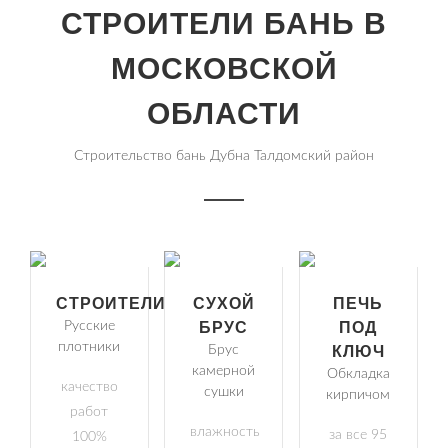
СТРОИТЕЛИ БАНЬ В
МОСКОВСКОЙ
ОБЛАСТИ
Строительство бань Дубна Талдомский район
СТРОИТЕЛИ
СУХОЙ
ПЕЧЬ
Русские
БРУС
ПОД
плотники
Брус
КЛЮЧ
камерной
Обкладка
качество
сушки
кирпичом
работ
влажность
за все 95
100%