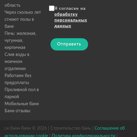
область
Я согласен на
Через сколько лет
обработку
сгниют полы в
персональных
данных
бане
Печь: железная,
чугунная,
Отправить
кирпичная
Слив воды в
моечном
отделении
Работаем без
предоплаты
Проливной пол в
парной
Мобильные бани
Бани отзывы
ск-бани-бани © 2026 | Строительство бань |
Соглашение об
использовании cookie
|
Политика конфиденциальности
|