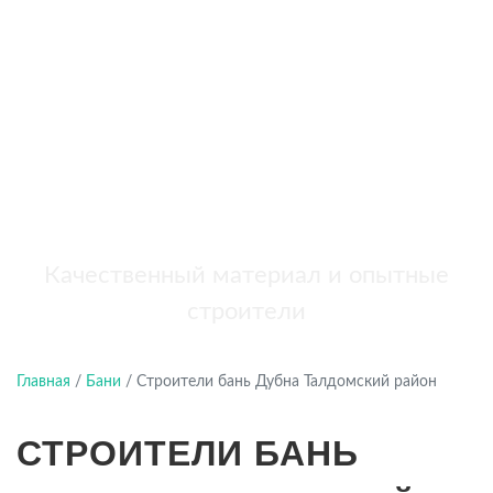
бань
+7 (921) 707-19-79
Написать в Max
Качественный материал и опытные
строители
Главная
/
Бани
/
Строители бань Дубна Талдомский район
СТРОИТЕЛИ БАНЬ