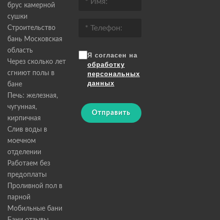
брус камерной
сушки
Строительство
бань Московская
область
Я согласен на
Через сколько лет
обработку
сгниют полы в
персональных
данных
бане
Печь: железная,
чугунная,
Отправить
кирпичная
Слив воды в
моечном
отделении
Работаем без
предоплаты
Проливной пол в
парной
Мобильные бани
Бани отзывы