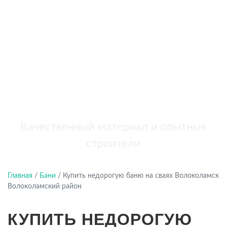
бань
+7 (921) 707-19-79
Написать в Max
Качественный материал и опытные
строители
Главная
/
Бани
/
Купить недорогую баню на сваях Волоколамск
Волоколамский район
КУПИТЬ НЕДОРОГУЮ