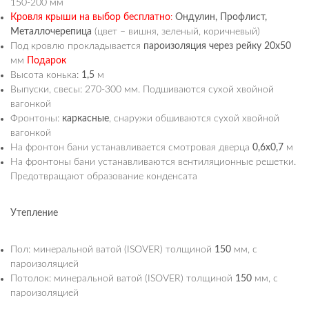
150-200 мм
Кровля крыши на выбор
бесплатно
:
Ондулин, Профлист,
Металлочерепица
(цвет – вишня, зеленый, коричневый)
Под кровлю прокладывается
пароизоляция через рейку 20х50
мм
Подарок
Высота конька:
1,5
м
Выпуски, свесы: 270-300 мм. Подшиваются сухой хвойной
вагонкой
Фронтоны:
каркасные
, снаружи обшиваются сухой хвойной
вагонкой
На фронтон бани устанавливается смотровая дверца
0,6х0,7
м
На фронтоны бани устанавливаются вентиляционные решетки.
Предотвращают образование конденсата
Утепление
Пол: минеральной ватой (ISOVER) толщиной
150
мм, с
пароизоляцией
Потолок: минеральной ватой (ISOVER) толщиной
150
мм, с
пароизоляцией