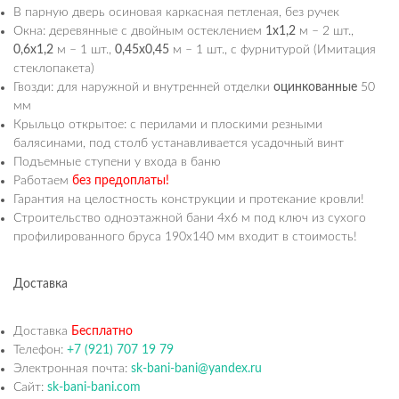
В парную дверь осиновая каркасная петленая, без ручек
Окна: деревянные с двойным остеклением
1х1,2
м – 2 шт.,
0,6х1,2
м – 1 шт.,
0,45х0,45
м – 1 шт., с фурнитурой (Имитация
стеклопакета)
Гвозди: для наружной и внутренней отделки
оцинкованные
50
мм
Крыльцо открытое: с перилами и плоскими резными
балясинами, под столб устанавливается усадочный винт
Подъемные ступени у входа в баню
Работаем
без предоплаты!
Гарантия на целостность конструкции и протекание кровли!
Строительство одноэтажной бани 4х6 м под ключ из сухого
профилированного бруса 190х140 мм входит в стоимость!
Доставка
Доставка
Бесплатно
Телефон:
+7 (921) 707 19 79
Электронная почта:
sk-bani-bani@yandex.ru
Сайт:
sk-bani-bani.com