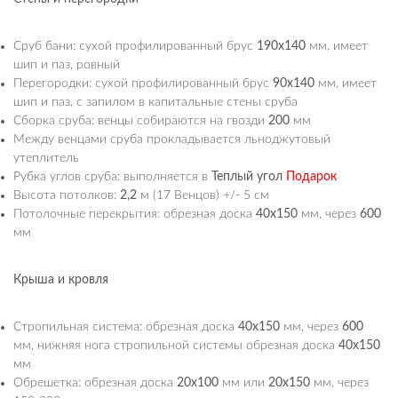
Сруб бани: сухой профилированный брус
190х140
мм, имеет
шип и паз, ровный
Перегородки: сухой профилированный брус
90х140
мм, имеет
шип и паз, с запилом в капитальные стены сруба
Сборка сруба: венцы собираются на гвозди
200
мм
Между венцами сруба прокладывается льноджутовый
утеплитель
Рубка углов сруба: выполняется в
Теплый угол
Подарок
Высота потолков:
2,2
м (17 Венцов) +/- 5 см
Потолочные перекрытия: обрезная доска
40х150
мм, через
600
мм
Крыша и кровля
Стропильная система: обрезная доска
40х150
мм, через
600
мм, нижняя нога стропильной системы обрезная доска
40х150
мм
Обрешетка: обрезная доска
20х100
мм или
20х150
мм, через