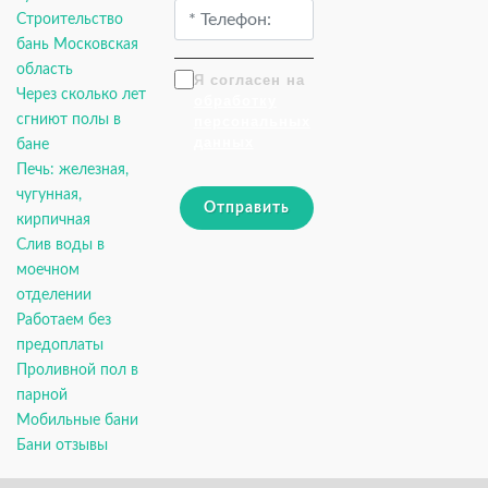
Строительство
бань Московская
область
Я согласен на
Через сколько лет
обработку
сгниют полы в
персональных
данных
бане
Печь: железная,
чугунная,
Отправить
кирпичная
Слив воды в
моечном
отделении
Работаем без
предоплаты
Проливной пол в
парной
Мобильные бани
Бани отзывы