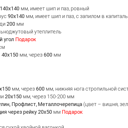
140х140
мм, имеет шип и паз, ровный
рус
90х140
мм, имеет шип и паз, с запилом в капитал
зди
200
мм
льноджутовый утеплитель
й угол
Подарок
 см
а
40х150
мм, через
600
мм
х150
мм, через
600
мм, нижняя нога стропильной сис
ли
20х150
мм, через 150-200 мм
лин, Профлист, Металлочерепица
(цвет – вишня, зе
ия через рейку 20х50
мм
Подарок
ся сухой хвойной вагонкой