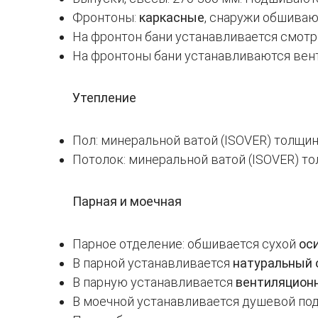
Фронтоны:
каркасные
, снаружи обшиваю
На фронтон бани устанавливается смот
На фронтоны бани устанавливаются вен
Утепление
Пол: минеральной ватой (ISOVER) толщи
Потолок: минеральной ватой (ISOVER) т
Парная и моечная
Парное отделение: обшивается сухой
ос
В парной устанавливается
натуральный 
В парную устанавливается
вентиляцион
В моечной устанавливается душевой по