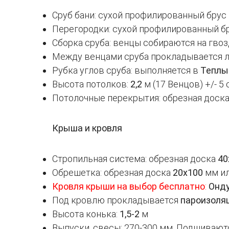
Сруб бани: сухой профилированный брус
Перегородки: сухой профилированный б
Сборка сруба: венцы собираются на гво
Между венцами сруба прокладывается 
Рубка углов сруба: выполняется в
Теплы
Высота потолков:
2,2
м (17 Венцов) +/- 5
Потолочные перекрытия: обрезная доск
Крыша и кровля
Стропильная система: обрезная доска
40
Обрешетка: обрезная доска
20х100
мм и
Кровля крыши на выбор
бесплатно
:
Онду
Под кровлю прокладывается
пароизоляц
Высота конька:
1,5-2
м
Выпуски, свесы: 270-300 мм. Подшивают