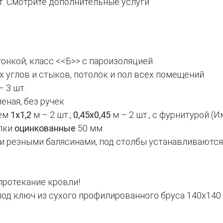
т. Смотрите дополнительные услуги
онкой, класс <<Б>> с пароизоляцией
х углов и стыков, потолок и пол всех помещений
 3 шт.
еная, без ручек
ием
1х1,2
м – 2 шт.,
0,45х0,45
м – 2 шт., с фурнитурой (
елки
оцинкованные
50 мм
ми резными балясинами, под столбы устанавливаютс
протекание кровли!
под ключ из сухого профилированного бруса 140х140