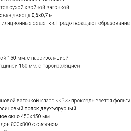
тся сухой хвойной вагонкой
ровая дверца
0,6х0,7
м
тиляционные решетки. Предотвращают образование
ной
150
мм, с пароизоляцией
олщиной
150
мм, с пароизоляцией
иновой вагонкой
класс <<Б>> прокладывается
фольги
осиновый полок двухъярусный
ное окно
450х450 мм
ддон 800х800 с сифоном