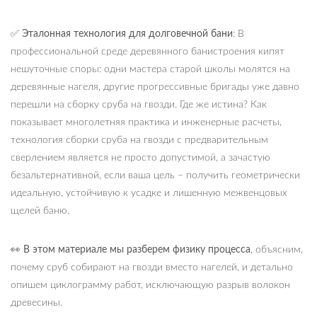
✅
Эталонная технология для долговечной бани
: В
профессиональной среде деревянного банистроения кипят
нешуточные споры: одни мастера старой школы молятся на
деревянные нагеля, другие прогрессивные бригады уже давно
перешли на сборку сруба на гвозди. Где же истина? Как
показывает многолетняя практика и инженерные расчеты,
технология сборки сруба на гвозди с предварительным
сверлением является не просто допустимой, а зачастую
безальтернативной, если ваша цель – получить геометрически
идеальную, устойчивую к усадке и лишенную межвенцовых
щелей баню.
👀 В этом материале мы разберем физику процесса
, объясним,
почему сруб собирают на гвозди вместо нагелей, и детально
опишем циклограмму работ, исключающую разрыв волокон
древесины.