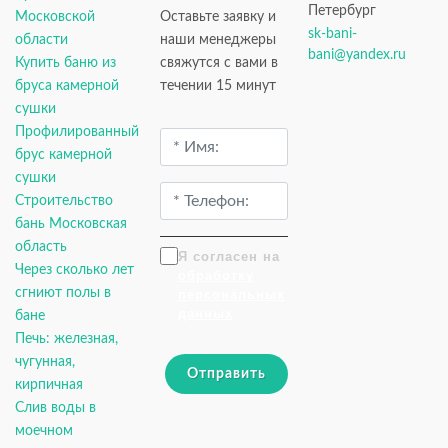
Петербург
Московской
Оставьте заявку и
sk-bani-
области
наши менеджеры
bani@yandex.ru
Купить баню из
свяжутся с вами в
бруса камерной
течении 15 минут
сушки
Профилированный
брус камерной
сушки
Строительство
бань Московская
область
Я согласен на
Через сколько лет
обработку
сгниют полы в
персональных
данных
бане
Печь: железная,
чугунная,
Отправить
кирпичная
Слив воды в
моечном