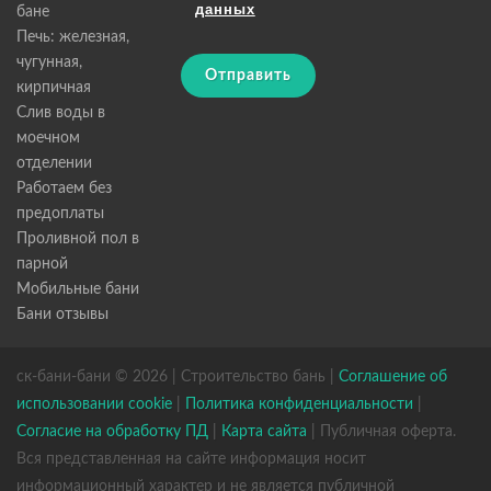
данных
бане
Печь: железная,
чугунная,
Отправить
кирпичная
Слив воды в
моечном
отделении
Работаем без
предоплаты
Проливной пол в
парной
Мобильные бани
Бани отзывы
ск-бани-бани © 2026 | Строительство бань |
Соглашение об
использовании cookie
|
Политика конфиденциальности
|
Согласие на обработку ПД
|
Карта сайта
| Публичная оферта.
Вся представленная на сайте информация носит
информационный характер и не является публичной