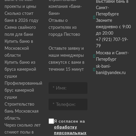
Выставки бань в
проекты и цены
компания «бани-
Санкт-
Сколько стоит
бани»
Петербурге
баня в 2026 году
Отзывы о
Звоните
ежедневно с 9:00
Схема свайного
строителях из
до 20:00
поля для бани
города Пестово
+7 (921) 707-19-
Купить баню в
79
Московской
Оставьте заявку и
Москва и Санкт-
области
наши менеджеры
Петербург
Купить баню из
свяжутся с вами в
sk-bani-
бруса камерной
течении 15 минут
bani@yandex.ru
сушки
Профилированный
брус камерной
сушки
Строительство
бань Московская
область
Я согласен на
Через сколько лет
обработку
сгниют полы в
персональных