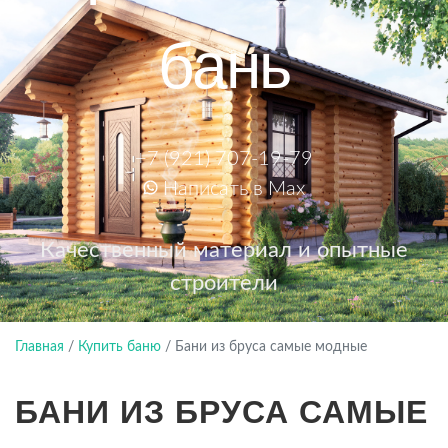
бань
+7 (921) 707-19-79
Написать в Max
Качественный материал и опытные
строители
Главная
/
Купить баню
/
Бани из бруса самые модные
БАНИ ИЗ БРУСА САМЫЕ