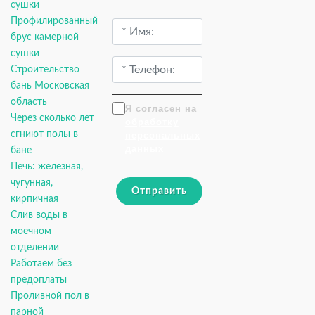
сушки
Профилированный
брус камерной
сушки
Строительство
бань Московская
область
Я согласен на
Через сколько лет
обработку
сгниют полы в
персональных
данных
бане
Печь: железная,
чугунная,
Отправить
кирпичная
Слив воды в
моечном
отделении
Работаем без
предоплаты
Проливной пол в
парной