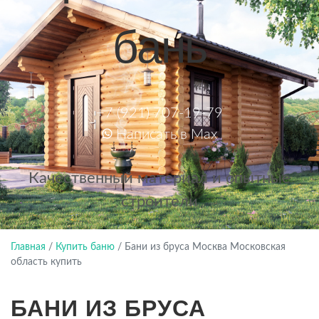
бань
+7 (921) 707-19-79
Написать в Max
Качественный материал и опытные
строители
Главная
/
Купить баню
/
Бани из бруса Москва Московская
область купить
БАНИ ИЗ БРУСА