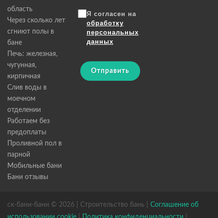
область
Я согласен на
Через сколько лет
обработку
сгниют полы в
персональных
данных
бане
Печь: железная,
чугунная,
Отправить
кирпичная
Слив воды в
моечном
отделении
Работаем без
предоплаты
Проливной пол в
парной
Мобильные бани
Бани отзывы
ск-бани-бани © 2026 | Строительство бань |
Соглашение об
использовании cookie
|
Политика конфиденциальности
|