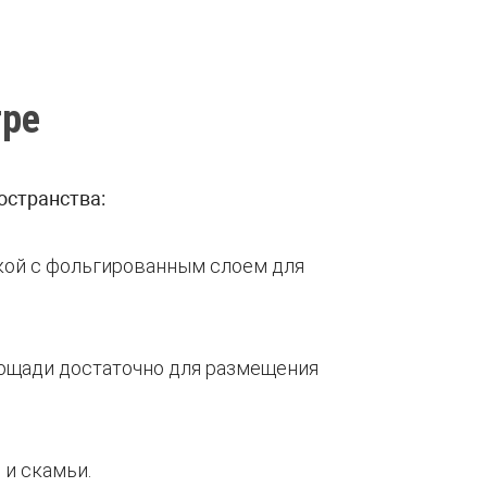
тре
остранства:
нкой с фольгированным слоем для
Площади достаточно для размещения
 и скамьи.