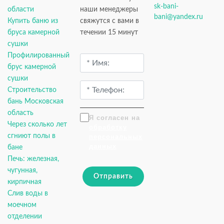
sk-bani-
области
наши менеджеры
bani@yandex.ru
Купить баню из
свяжутся с вами в
бруса камерной
течении 15 минут
сушки
Профилированный
брус камерной
сушки
Строительство
бань Московская
область
Я согласен на
Через сколько лет
обработку
сгниют полы в
персональных
данных
бане
Печь: железная,
чугунная,
Отправить
кирпичная
Слив воды в
моечном
отделении