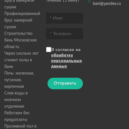
бруса камерной
течении 15 минут
bani@yandex.ru
сушки
Профилированный
брус камерной
сушки
Строительство
бань Московская
область
Я согласен на
Через сколько лет
обработку
сгниют полы в
персональных
данных
бане
Печь: железная,
чугунная,
Отправить
кирпичная
Слив воды в
моечном
отделении
Работаем без
предоплаты
Проливной пол в