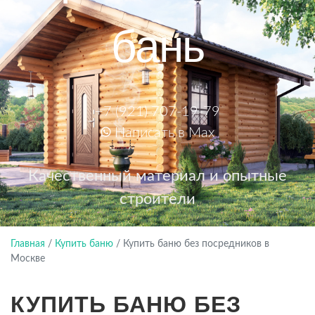
бань
+7 (921) 707-19-79
Написать в Max
Качественный материал и опытные
строители
Главная
/
Купить баню
/
Купить баню без посредников в
Москве
КУПИТЬ БАНЮ БЕЗ