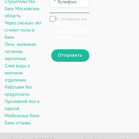
Строительство
бань Московская
область
Я согласен на
Через сколько лет
обработку
сгниют полы в
персональных
данных
бане
Печь: железная,
чугунная,
Отправить
кирпичная
Слив воды в
моечном
отделении
Работаем без
предоплаты
Проливной пол в
парной
Мобильные бани
Бани отзывы