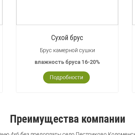
Сухой брус
Брус камерной сушки
влажность бруса 16-20%
Подробности
Преимущества компании
аню 4х6 без предоплаты село Пестриково Коломенс