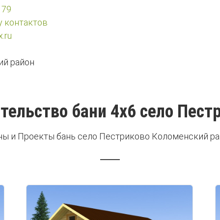
 79
у контактов
.ru
й район
тельство бани 4х6 село Пест
ы и Проекты бань село Пестриково Коломенский р