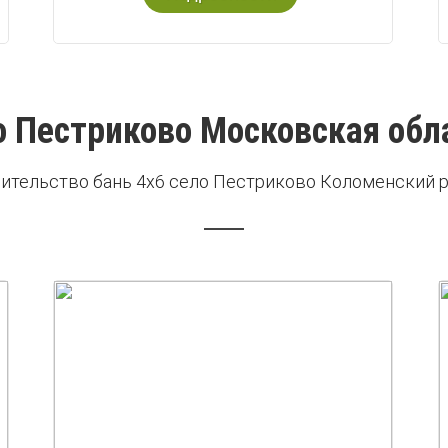
о Пестриково Московская обл
ительство бань 4х6 село Пестриково Коломенский 