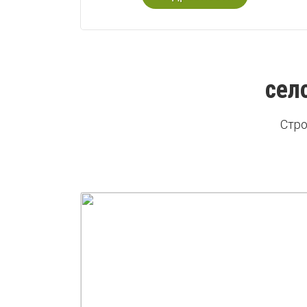
сел
Стро