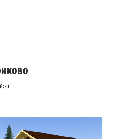
риково
айон