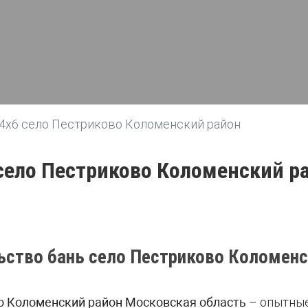
 4х6 село Пестриково Коломенский район
 село Пестриково Коломенский р
ьство бань село Пестриково Коломенс
о Коломенский район Московская область
– опытные