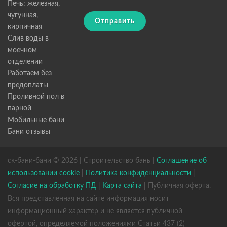
Печь: железная,
чугунная,
Отправить
кирпичная
Слив воды в
моечном
отделении
Работаем без
предоплаты
Проливной пол в
парной
Мобильные бани
Бани отзывы
ск-бани-бани © 2026 | Строительство бань |
Соглашение об
использовании cookie
|
Политика конфиденциальности
|
Согласие на обработку ПД
|
Карта сайта
| Публичная оферта.
Вся представленная на сайте информация носит
информационный характер и не является публичной
офертой, определяемой положениями Статьи 437 (2)