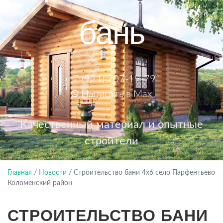
бань
+7 (921) 707-19-79
Написать в Max
Качественный материал и опытные
строители
Главная
/
Новости
/
Строительство бани 4х6 село Парфентьево
Коломенский район
СТРОИТЕЛЬСТВО БАНИ