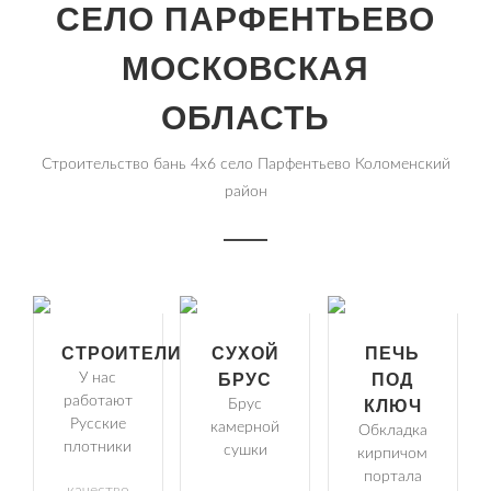
СЕЛО ПАРФЕНТЬЕВО
МОСКОВСКАЯ
ОБЛАСТЬ
Строительство бань 4х6 село Парфентьево Коломенский
район
СТРОИТЕЛИ
СУХОЙ
ПЕЧЬ
У нас
БРУС
ПОД
работают
Брус
КЛЮЧ
Русские
камерной
Обкладка
плотники
сушки
кирпичом
портала