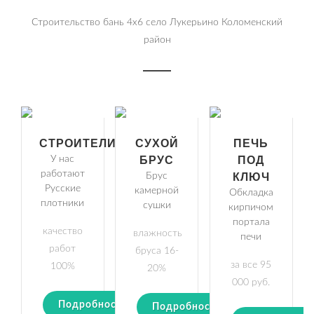
Строительство бань 4х6 село Лукерьино Коломенский
район
СТРОИТЕЛИ
СУХОЙ
ПЕЧЬ
У нас
БРУС
ПОД
работают
Брус
КЛЮЧ
Русские
камерной
Обкладка
плотники
сушки
кирпичом
портала
качество
влажность
печи
работ
бруса 16-
за все 95
100%
20%
000 руб.
Подробности
Подробности