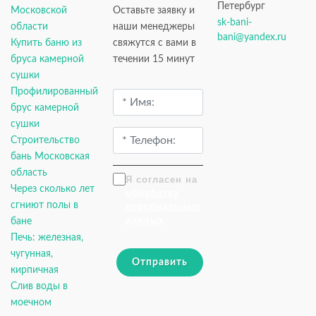
Петербург
Московской
Оставьте заявку и
sk-bani-
области
наши менеджеры
bani@yandex.ru
Купить баню из
свяжутся с вами в
бруса камерной
течении 15 минут
сушки
Профилированный
брус камерной
сушки
Строительство
бань Московская
область
Я согласен на
Через сколько лет
обработку
сгниют полы в
персональных
данных
бане
Печь: железная,
чугунная,
Отправить
кирпичная
Слив воды в
моечном