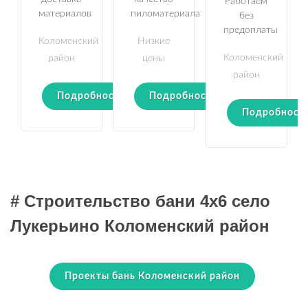
Работаем
материалов
пиломатериала
без
предоплаты
Коломенский
Низкие
Коломенский
район
цены
район
Подробности
Подробности
Подробност
# Строительство бани 4х6 село
Лукерьино Коломенский район
Проекты бань Коломенский район