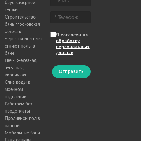
брус камерной
сушки
Строительство
бань Московская
область
Я согласен на
Через сколько лет
обработку
сгниют полы в
персональных
данных
бане
Печь: железная,
чугунная,
Отправить
кирпичная
Слив воды в
моечном
отделении
Работаем без
предоплаты
Проливной пол в
парной
Мобильные бани
Бани отзывы